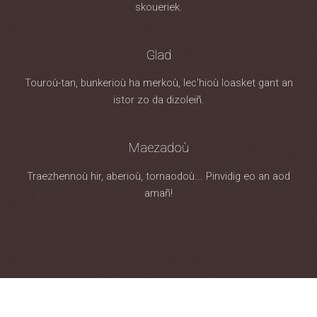
skoueriek.
Glad
Touroù-tan, bunkerioù ha merkoù, lec'hioù loasket gant an
istor zo da dizoleiñ.
Maezadoù
Traezhennoù hir, aberioù, tornaodoù... Pinvidig eo an aod
amañ!