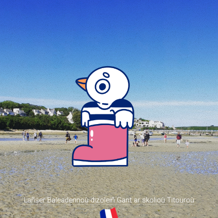
Lañser
Baleadennoù dizoleiñ
Gant ar skolioù
Titouroù