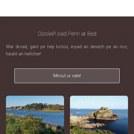
Dizoleiñ oad Penn ar Bed
War droad, gant pe hep botoù, e-pad an devezh pe an noz,
heuliit an heñcher!
Mirout ur vale!