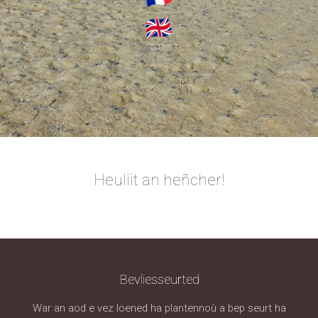
Heuliit an heñcher!
Bevliesseurted
War an aod e vez loened ha plantennoù a bep seurt ha